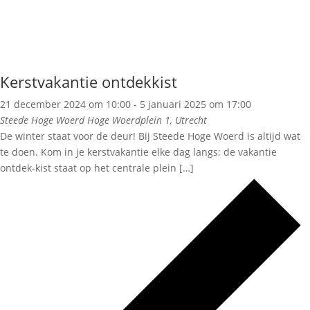
Kerstvakantie ontdekkist
21 december 2024 om 10:00
-
5 januari 2025 om 17:00
Steede Hoge Woerd
Hoge Woerdplein 1, Utrecht
De winter staat voor de deur! Bij Steede Hoge Woerd is altijd wat
te doen. Kom in je kerstvakantie elke dag langs; de vakantie
ontdek-kist staat op het centrale plein […]